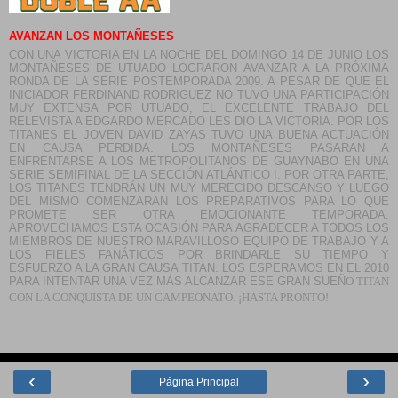
AVANZAN LOS MONTAÑESES
CON UNA VICTORIA EN LA NOCHE DEL DOMINGO 14 DE JUNIO LOS
MONTAÑESES DE UTUADO LOGRARON AVANZAR A LA PRÓXIMA
RONDA DE LA SERIE POSTEMPORADA 2009. A PESAR DE QUE EL
INICIADOR FERDINAND RODRIGUEZ NO TUVO UNA PARTICIPACIÓN
MUY EXTENSA POR UTUADO, EL EXCELENTE TRABAJO DEL
RELEVISTA A EDGARDO MERCADO LES DIO LA VICTORIA. POR LOS
TITANES EL JOVEN DAVID ZAYAS TUVO UNA BUENA ACTUACIÓN
EN CAUSA PERDIDA. LOS MONTAÑESES PASARAN A
ENFRENTARSE A LOS METROPOLITANOS DE GUAYNABO EN UNA
SERIE SEMIFINAL DE LA SECCIÓN ATLÁNTICO I. POR OTRA PARTE,
LOS TITANES TENDRÁN UN MUY MERECIDO DESCANSO Y LUEGO
DEL MISMO COMENZARAN LOS PREPARATIVOS PARA LO QUE
PROMETE SER OTRA EMOCIONANTE TEMPORADA.
APROVECHAMOS ESTA OCASIÓN PARA AGRADECER A TODOS LOS
MIEMBROS DE NUESTRO MARAVILLOSO EQUIPO DE TRABAJO Y A
LOS FIELES FANÁTICOS POR BRINDARLE SU TIEMPO Y
ESFUERZO A LA GRAN CAUSA TITAN. LOS ESPERAMOS EN EL 2010
PARA INTENTAR UNA VEZ MÁS ALCANZAR ESE GRAN SUE
Ñ
O TITAN
CON LA CONQUISTA DE UN CAMPEONATO.
¡
HASTA PRONTO!
‹
›
Página Principal