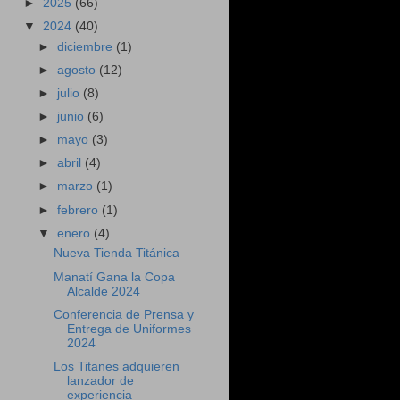
►
2025
(66)
▼
2024
(40)
►
diciembre
(1)
►
agosto
(12)
►
julio
(8)
►
junio
(6)
►
mayo
(3)
►
abril
(4)
►
marzo
(1)
►
febrero
(1)
▼
enero
(4)
Nueva Tienda Titánica
Manatí Gana la Copa
Alcalde 2024
Conferencia de Prensa y
Entrega de Uniformes
2024
Los Titanes adquieren
lanzador de
experiencia