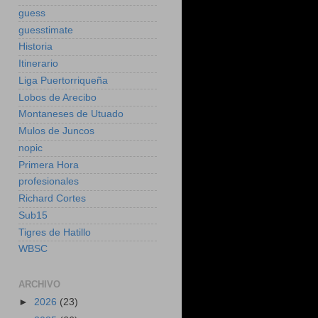
guess
guesstimate
Historia
Itinerario
Liga Puertorriqueña
Lobos de Arecibo
Montaneses de Utuado
Mulos de Juncos
nopic
Primera Hora
profesionales
Richard Cortes
Sub15
Tigres de Hatillo
WBSC
ARCHIVO
►
2026
(23)