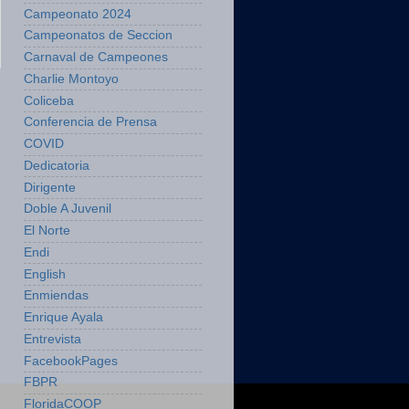
Campeonato 2024
Campeonatos de Seccion
Carnaval de Campeones
Charlie Montoyo
Coliceba
Conferencia de Prensa
COVID
Dedicatoria
Dirigente
Doble A Juvenil
El Norte
Endi
English
Enmiendas
Enrique Ayala
Entrevista
FacebookPages
FBPR
FloridaCOOP