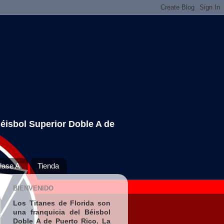
Béisbol Superior Doble A de
lase A
Tienda
BIENVENIDO
Los Titanes de Florida son
una franquicia del Béisbol
Doble A de Puerto Rico. La