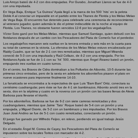
Luis Arroyo bateó de 4-2 con dos empujadas. Por Gurabo, Jonathan Llanos se fue de 4-3
con una impulsada.
En Vega Baja, Enrique “La Guinea” Ayala llegó a la marca de los 500 ¨hits¨ en la pelota
Doble A al conectar un imparable en el partido entre los Titanes de Florida y los Melao Melao
de Vega Baja. El encuentro fue detenido para celebrarle una ceremonia de reconocimiento
al veterano jugador, quien además le dio el primer indiscutible de la noche al equipo de
Florida. Los Titanes, no obstante fueron vencidos 12-6 por los vegabajeños.
Víctor Soto ganó por los Melao-Melao, mientras que Samuel Santiago, quien debutó con los
floridanos después de un cambio con los Pescadores del Plata de Comerío fue el perdedor.
Los vegabajeños marcaron seis vueltas en la tercera entrada y seis más en la cuarta para
su total de carreras en la victoria. La ofensiva de los Melao Melao estuvo encabezada por
Rialdy Cuadro, que se fue de 2-1 con tres remolcadas, mientras que Miguel Miranda
conectó de 5-3 con una impulsada y Raúl Collazo, de 4-2 con una empujada. Por los
floridanos Ayala se fue de 1-1 con su ¨hit¨ 500, mientras que Ángel Álvarez bateó un jonrón,
empujando tres vueltas en cuatro turnos.
En el centro, los Bravos de Cidra dominaban a los Polluelos de Aibonito, 10-5 durante las
primeras cinco entradas, pero de la sexta en adelante los aiboniteños pisaron el plato en
nueve ocasiones para imponerse finalmente 14-10.
La fanaticada se encontraba a la expectativa de que Luis “Bam Bam” Ortiz, conectara su
centésimo cuadrangular, pero éste se fue de 4-1 sin bambinazos. Aibonito anotó tres en la
sexta, dos en la séptima y cuatro en la novena con un jonrón con las bases llenas de Alexis
Barbosa para llevarse el triunfo.
Por los aiboniteños, Barbosa se fue de 6-2 con siete carreras remolcadas y dos
cuadrangulares, mientras que Jaime ¨Tato¨ Roque bateó de 5-4 con un jonrón y una
empujada, y Miguel Osorio, de 5-2 con un bambinazo y tres impulsadas. Por los Bravos
Juan José Andino se fue de 5-1 con cuatro remolcadas, conectando un jonrón.
El juego fue ganado por Wilfredo Feijoo, en relevo, perdiendo en igual trabajo Jesús
Delgado.
En el estadio Ángel M. Correa de Cayey, los Pescadores del Plata de Comerío se
impusieron sobre los locales Toritos con marcador de 4-2.