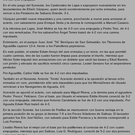
En el otro juego del Suroeste, los Cardenales de Lajas s eapoyaron nuevamente en los
lanzamientos de Efraín Vázquez, quien lanzó excelentemente por ocho entradas, para
vencer a los Petateros de Sabana Grande, 3-1.
Vázquez permitió nueve imparables y una carrera, ponchando a nueve para anotarse el
acierto, con salvamento para Enrique Seda y la derrota le correspondió a Manuel Casiano.
A la ofensiva por Lajas, José Molina se fue de 4-3 con una empujada y Pedro Toro, de 4-1
con sos remolcadas. Por los sabaneños Ángel Torres bateó de 4-2 con una carrera
impulsada.
Entretanto, en el parque Juan José ¨Tití¨ Beníquez de San Sebastián, los Tiburones de
Aguadilla cayeron 13-4, frente a los Patrulleros pepinianos.
En este partido, el estelar Edwin Arroyo tiró seis entradas y un tercio, en las que permitió
cuatro carreras, tres de las cuales fueron limpias para anotarse el triunfo, mientras que
Héctor Soler impulsó tres anotaciones con un doblete que vació las bases y Eliud Barreto,
con jonrón y elevado de sacrificio remolcó cinco carreras. Lester Serrano fue el serpentinero
perdedor.
Por Aguadilla, Carlos Valle se fue de 4-2 con dos impulsadas.
También en el Noroeste, Antonio ¨Tonito¨ Acevedo dominó a la oposición al lanzar ocho
entradas en cero, permitiendo sólo seis imparables para que los Montañeses de Utuado
vencieran a los Navegantes de Aguada, 4-0.
Acevedo se apuntó el acierto, con salvado para Miguel Rivera, y la derrota para el aguadero
Pedro ¨Peoco¨ Feliciano. Con el bate, por Utuado el veterano Eddie Ahorrio conectó de 3-2
con una empujada, mientras que Antonio Candelaria se fue de 4-2 con una impulsada. Por
Aguada Edwin Ruiz bateó de 4-3.
En la sección Sureste, los Leones de Patillas se mantuvieron con buena ventaja en la
primera posición de su grupo al derrotar 7-6 a los Peces Voladores de Salinas. El lanzador
ganador fue Eric Joel Núñez, con salvado para Eddie Fonseca y la derrota correspondió a
Luis Frontera.
Livaldo Rivera fue el mejor con el bate por los patillenses al conectar de 4-2 con cuatro
empujadas, mientras que por Salinas, Luis G. Rodríguez, conectó de 5-2 con dos jonrones