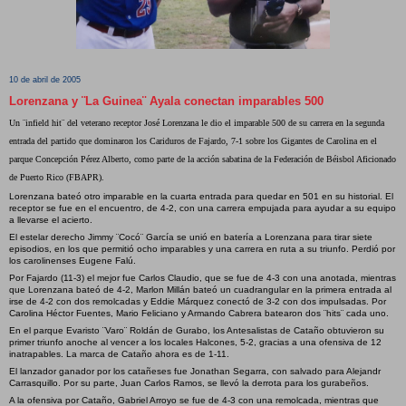
10 de abril de 2005
Lorenzana y ¨La Guinea¨ Ayala conectan imparables 500
Un ¨infield hit¨ del veterano receptor José Lorenzana le dio el imparable 500 de su carrera en la segunda
entrada del partido que dominaron los Cariduros de Fajardo, 7-1 sobre los Gigantes de Carolina en el
parque Concepción Pérez Alberto, como parte de la acción sabatina de la Federación de Béisbol Aficionado
de Puerto Rico (FBAPR).
Lorenzana bateó otro imparable en la cuarta entrada para quedar en 501 en su historial. El
receptor se fue en el encuentro, de 4-2, con una carrera empujada para ayudar a su equipo
a llevarse el acierto.
El estelar derecho Jimmy ¨Cocó¨ García se unió en batería a Lorenzana para tirar siete
episodios, en los que permitió ocho imparables y una carrera en ruta a su triunfo. Perdió por
los carolinenses Eugene Falú.
Por Fajardo (11-3) el mejor fue Carlos Claudio, que se fue de 4-3 con una anotada, mientras
que Lorenzana bateó de 4-2, Marlon Millán bateó un cuadrangular en la primera entrada al
irse de 4-2 con dos remolcadas y Eddie Márquez conectó de 3-2 con dos impulsadas. Por
Carolina Héctor Fuentes, Mario Feliciano y Armando Cabrera batearon dos ¨hits¨ cada uno.
En el parque Evaristo ¨Varo¨ Roldán de Gurabo, los Antesalistas de Cataño obtuvieron su
primer triunfo anoche al vencer a los locales Halcones, 5-2, gracias a una ofensiva de 12
inatrapables. La marca de Cataño ahora es de 1-11.
El lanzador ganador por los catañeses fue Jonathan Segarra, con salvado para Alejandr
Carrasquillo. Por su parte, Juan Carlos Ramos, se llevó la derrota para los gurabeños.
A la ofensiva por Cataño, Gabriel Arroyo se fue de 4-3 con una remolcada, mientras que