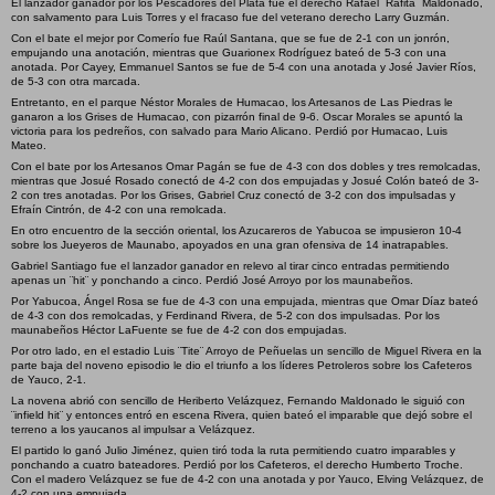
El lanzador ganador por los Pescadores del Plata fue el derecho Rafael ¨Rafita¨ Maldonado,
con salvamento para Luis Torres y el fracaso fue del veterano derecho Larry Guzmán.
Con el bate el mejor por Comerío fue Raúl Santana, que se fue de 2-1 con un jonrón,
empujando una anotación, mientras que Guarionex Rodríguez bateó de 5-3 con una
anotada. Por Cayey, Emmanuel Santos se fue de 5-4 con una anotada y José Javier Ríos,
de 5-3 con otra marcada.
Entretanto, en el parque Néstor Morales de Humacao, los Artesanos de Las Piedras le
ganaron a los Grises de Humacao, con pizarrón final de 9-6. Oscar Morales se apuntó la
victoria para los pedreños, con salvado para Mario Alicano. Perdió por Humacao, Luis
Mateo.
Con el bate por los Artesanos Omar Pagán se fue de 4-3 con dos dobles y tres remolcadas,
mientras que Josué Rosado conectó de 4-2 con dos empujadas y Josué Colón bateó de 3-
2 con tres anotadas. Por los Grises, Gabriel Cruz conectó de 3-2 con dos impulsadas y
Efraín Cintrón, de 4-2 con una remolcada.
En otro encuentro de la sección oriental, los Azucareros de Yabucoa se impusieron 10-4
sobre los Jueyeros de Maunabo, apoyados en una gran ofensiva de 14 inatrapables.
Gabriel Santiago fue el lanzador ganador en relevo al tirar cinco entradas permitiendo
apenas un ¨hit¨ y ponchando a cinco. Perdió José Arroyo por los maunabeños.
Por Yabucoa, Ángel Rosa se fue de 4-3 con una empujada, mientras que Omar Díaz bateó
de 4-3 con dos remolcadas, y Ferdinand Rivera, de 5-2 con dos impulsadas. Por los
maunabeños Héctor LaFuente se fue de 4-2 con dos empujadas.
Por otro lado, en el estadio Luis ¨Tite¨ Arroyo de Peñuelas un sencillo de Miguel Rivera en la
parte baja del noveno episodio le dio el triunfo a los líderes Petroleros sobre los Cafeteros
de Yauco, 2-1.
La novena abrió con sencillo de Heriberto Velázquez, Fernando Maldonado le siguió con
¨infield hit¨ y entonces entró en escena Rivera, quien bateó el imparable que dejó sobre el
terreno a los yaucanos al impulsar a Velázquez.
El partido lo ganó Julio Jiménez, quien tiró toda la ruta permitiendo cuatro imparables y
ponchando a cuatro bateadores. Perdió por los Cafeteros, el derecho Humberto Troche.
Con el madero Velázquez se fue de 4-2 con una anotada y por Yauco, Elving Velázquez, de
4-2 con una empujada.