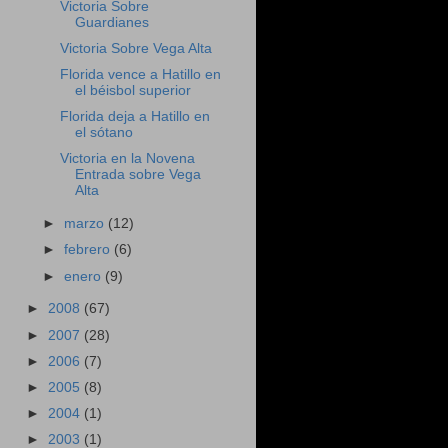
Victoria Sobre
Guardianes
Victoria Sobre Vega Alta
Florida vence a Hatillo en
el béisbol superior
Florida deja a Hatillo en
el sótano
Victoria en la Novena
Entrada sobre Vega
Alta
►
marzo
(12)
►
febrero
(6)
►
enero
(9)
►
2008
(67)
►
2007
(28)
►
2006
(7)
►
2005
(8)
►
2004
(1)
►
2003
(1)