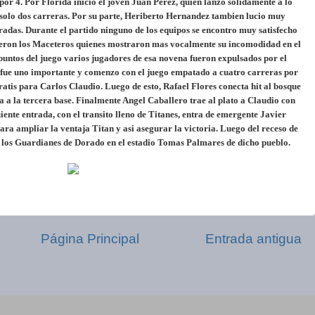
or 4. Por Florida inicio el joven Juan Perez, quien lanzo solidamente a lo
 solo dos carreras. Por su parte, Heriberto Hernandez tambien lucio muy
tradas. Durante el partido ninguno de los equipos se encontro muy satisfecho
 fueron los Maceteros quienes mostraron mas vocalmente su incomodidad en el
s puntos del juego varios jugadores de esa novena fueron expulsados por el
o fue uno importante y comenzo con el juego empatado a cuatro carreras por
atis para Carlos Claudio. Luego de esto, Rafael Flores conecta hit al bosque
 a la tercera base. Finalmente Angel Caballero trae al plato a Claudio con
iente entrada, con el transito lleno de Titanes, entra de emergente Javier
ra ampliar la ventaja Titan y asi asegurar la victoria. Luego del receso de
a los Guardianes de Dorado en el estadio Tomas Palmares de dicho pueblo.
Página Principal
Entrada antigua