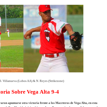
 S. Villanueva (Lobos AA) & N. Reyes (Strikezone)
toria Sobre Vega Alta 9-4
ron apuntarse otra victoria frente a los Maceteros de Vega Alta, en esta