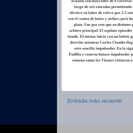
ocasion con marcador de 9 carreras p
largo de seis entradas permitiendo
efectivo en labor de relevo por 2.2 en
con el conteo de bolas y strikes, pero
plato. Fue por esto que en distinto
arbitro principal. El septimo episodi
bando. El mismo inicio con un boleto gr
derecho mientras Carlos Claudio llega
otro sencillo impulsador. En la sigu
Padilla y conecta batazo impulsador pa
semana santa los Titanes visitaran 
Entrada más reciente