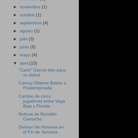
►
noviembre
(1)
►
octubre
(1)
►
septiembre
(4)
►
agosto
(1)
►
julio
(3)
►
junio
(5)
►
mayo
(4)
▼
abril
(10)
"Cano" García listo para
su debut
Camuy Obtiene Boleto a
Postemporada
Cambio de cinco
jugadores entre Vega
Baja y Florida
Noticas de Ronaldo
Camacho
Division de Honores en
el Fin de Semana