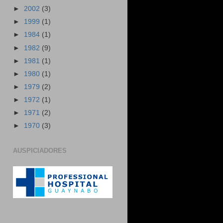
►
2002
(3)
►
1999
(1)
►
1984
(1)
►
1982
(9)
►
1981
(1)
►
1980
(1)
►
1979
(2)
►
1972
(1)
►
1971
(2)
►
1970
(3)
AUSPICIADORES