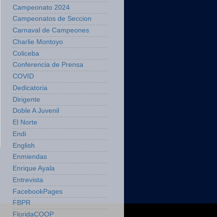
Campeonato 2024
Campeonatos de Seccion
Carnaval de Campeones
Charlie Montoyo
Coliceba
Conferencia de Prensa
COVID
Dedicatoria
Dirigente
Doble A Juvenil
El Norte
Endi
English
Enmiendas
Enrique Ayala
Entrevista
FacebookPages
FBPR
FloridaCOOP