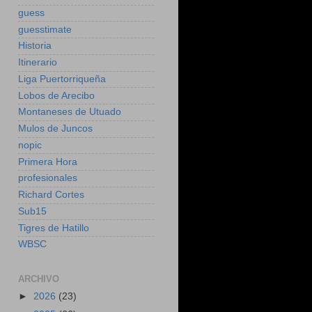
guess
guesstimate
Historia
Itinerario
Liga Puertorriqueña
Lobos de Arecibo
Montaneses de Utuado
Mulos de Juncos
nopic
Primera Hora
profesionales
Richard Cortes
Sub15
Tigres de Hatillo
WBSC
ARCHIVO
►
2026
(23)