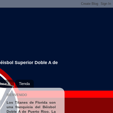
Béisbol Superior Doble A de
lase A
Tienda
BIENVENIDO
Los Titanes de Florida son
una franquicia del Béisbol
Doble A de Puerto Rico. La