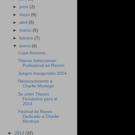
►
junio
(2)
►
mayo
(6)
►
abril
(5)
►
marzo
(5)
►
febrero
(7)
▼
enero
(6)
Copa Arenosa
Titanes Seleccionan
Profesional en Rincón
Juegos Inaugurales 2014
Reconocimiento a
Charlie Montoyo
Se unen Titanes
Florideños para el
2014
Festival de Reyes
Dedicado a Charlie
Montoyo
►
2013
(32)