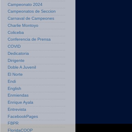
Campeonato 2024
Campeonatos de Seccion
Carnaval de Campeones
Charlie Montoyo
Coliceba
Conferencia de Prensa
COVID
Dedicatoria
Dirigente
Doble A Juvenil
El Norte
Endi
English
Enmiendas
Enrique Ayala
Entrevista
FacebookPages
FBPR
FloridaCOOP