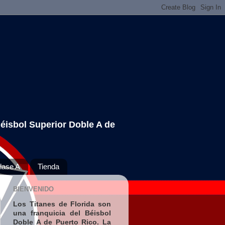
Béisbol Superior Doble A de
lase A
Tienda
BIENVENIDO
Los Titanes de Florida son
una franquicia del Béisbol
Doble A de Puerto Rico. La