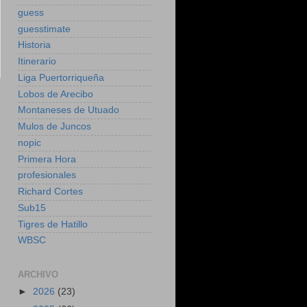
guess
guesstimate
Historia
Itinerario
Liga Puertorriqueña
Lobos de Arecibo
Montaneses de Utuado
Mulos de Juncos
nopic
Primera Hora
profesionales
Richard Cortes
Sub15
Tigres de Hatillo
WBSC
ARCHIVO
►
2026
(23)