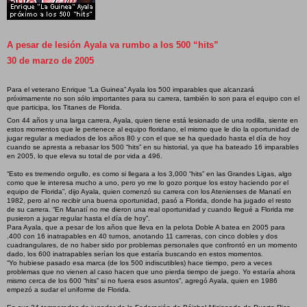
A pesar de lesión Ayala va rumbo a los 500 “hits”
30 de marzo de 2005
Para el veterano Enrique “La Guinea” Ayala los 500 imparables que alcanzará
próximamente no son sólo importantes para su carrera, también lo son para el equipo con el
que participa, los Titanes de Florida.
Con 44 años y una larga carrera, Ayala, quien tiene está lesionado de una rodilla, siente en
estos momentos que le pertenece al equipo floridano, el mismo que le dio la oportunidad de
jugar regular a mediados de los años 80 y con el que se ha quedado hasta el día de hoy
cuando se apresta a rebasar los 500 “hits” en su historial, ya que ha bateado 16 imparables
en 2005, lo que eleva su total de por vida a 496.
“Esto es tremendo orgullo, es como si llegara a los 3,000 “hits” en las Grandes Ligas, algo
como que le interesa mucho a uno, pero yo me lo gozo porque los estoy haciendo por el
equipo de Florida”, dijo Ayala, quien comenzó su carrera con los Atenienses de Manatí en
1982, pero al no recibir una buena oportunidad, pasó a Florida, donde ha jugado el resto
de su carrera. “En Manatí no me dieron una real oportunidad y cuando llegué a Florida me
pusieron a jugar regular hasta el día de hoy”.
Para Ayala, que a pesar de los años que lleva en la pelota Doble A batea en 2005 para
.400 con 16 inatrapables en 40 turnos, anotando 11 carreras, con cinco dobles y dos
cuadrangulares, de no haber sido por problemas personales que confrontó en un momento
dado, los 600 inatrapables serían los que estaría buscando en estos momentos.
“Yo hubiese pasado esa marca (de los 500 indiscutibles) hace tiempo, pero a veces
problemas que no vienen al caso hacen que uno pierda tiempo de juego. Yo estaría ahora
mismo cerca de los 600 “hits” si no fuera esos asuntos”, agregó Ayala, quien en 1986
empezó a sudar el uniforme de Florida.