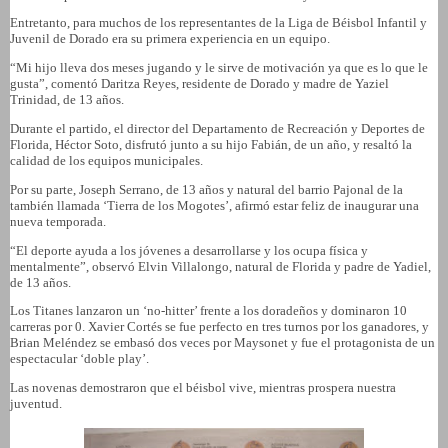
Entretanto, para muchos de los representantes de la Liga de Béisbol Infantil y
Juvenil de Dorado era su primera experiencia en un equipo.
“Mi hijo lleva dos meses jugando y le sirve de motivación ya que es lo que le
gusta”, comentó Daritza Reyes, residente de Dorado y madre de Yaziel
Trinidad, de 13 años.
Durante el partido, el director del Departamento de Recreación y Deportes de
Florida, Héctor Soto, disfrutó junto a su hijo Fabián, de un año, y resaltó la
calidad de los equipos municipales.
Por su parte, Joseph Serrano, de 13 años y natural del barrio Pajonal de la
también llamada ‘Tierra de los Mogotes’, afirmó estar feliz de inaugurar una
nueva temporada.
“El deporte ayuda a los jóvenes a desarrollarse y los ocupa física y
mentalmente”, observó Elvin Villalongo, natural de Florida y padre de Yadiel,
de 13 años.
Los Titanes lanzaron un ‘no-hitter’ frente a los doradeños y dominaron 10
carreras por 0. Xavier Cortés se fue perfecto en tres turnos por los ganadores, y
Brian Meléndez se embasó dos veces por Maysonet y fue el protagonista de un
espectacular ‘doble play’.
Las novenas demostraron que el béisbol vive, mientras prospera nuestra
juventud.