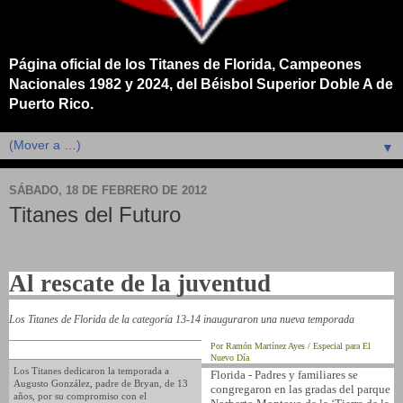
Página oficial de los Titanes de Florida, Campeones
Nacionales 1982 y 2024, del Béisbol Superior Doble A de
Puerto Rico.
▼
SÁBADO, 18 DE FEBRERO DE 2012
Titanes del Futuro
Al rescate de la juventud
Los Titanes de Florida de la categoría 13-14 inauguraron una nueva temporada
Por Ramón Martínez Ayes / Especial para El
Nuevo Día
Los Titanes dedicaron la temporada a
Florida - Padres y familiares se
Augusto González, padre de Bryan, de 13
congregaron en las gradas del parque
años, por su compromiso con el