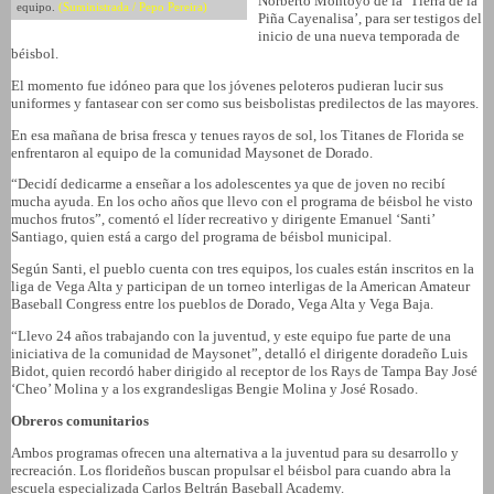
Norberto Montoyo de la ‘Tierra de la
equipo.
(Suministrada / Pepo Pereira)
Piña Cayenalisa’, para ser testigos del
inicio de una nueva temporada de
béisbol.
El momento fue idóneo para que los jóvenes peloteros pudieran lucir sus
uniformes y fantasear con ser como sus beisbolistas predilectos de las mayores.
En esa mañana de brisa fresca y tenues rayos de sol, los Titanes de Florida se
enfrentaron al equipo de la comunidad Maysonet de Dorado.
“Decidí dedicarme a enseñar a los adolescentes ya que de joven no recibí
mucha ayuda. En los ocho años que llevo con el programa de béisbol he visto
muchos frutos”, comentó el líder recreativo y dirigente Emanuel ‘Santi’
Santiago, quien está a cargo del programa de béisbol municipal.
Según Santi, el pueblo cuenta con tres equipos, los cuales están inscritos en la
liga de Vega Alta y participan de un torneo interligas de la American Amateur
Baseball Congress entre los pueblos de Dorado, Vega Alta y Vega Baja.
“Llevo 24 años trabajando con la juventud, y este equipo fue parte de una
iniciativa de la comunidad de Maysonet”, detalló el dirigente doradeño Luis
Bidot, quien recordó haber dirigido al receptor de los Rays de Tampa Bay José
‘Cheo’ Molina y a los exgrandesligas Bengie Molina y José Rosado.
Obreros comunitarios
Ambos programas ofrecen una alternativa a la juventud para su desarrollo y
recreación. Los florideños buscan propulsar el béisbol para cuando abra la
escuela especializada Carlos Beltrán Baseball Academy.