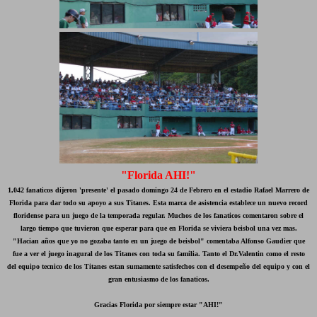
"Florida AHI!"
1,042 fanaticos dijeron 'presente' el pasado domingo 24 de Febrero en el estadio Rafael Marrero de
Florida para dar todo su apoyo a sus Titanes. Esta marca de asistencia establece un nuevo record
floridense para un juego de la temporada regular. Muchos de los fanaticos comentaron sobre el
largo tiempo que tuvieron que esperar para que en Florida se viviera beisbol una vez mas.
"Hacian años que yo no gozaba tanto en un juego de beisbol" comentaba Alfonso Gaudier que
fue a ver el juego inagural de los Titanes con toda su familia. Tanto el Dr.Valentin como el resto
del equipo tecnico de los Titanes estan sumamente satisfechos con el desempeño del equipo y con el
gran entusiasmo de los fanaticos.
Gracias Florida por siempre estar "AHI!"